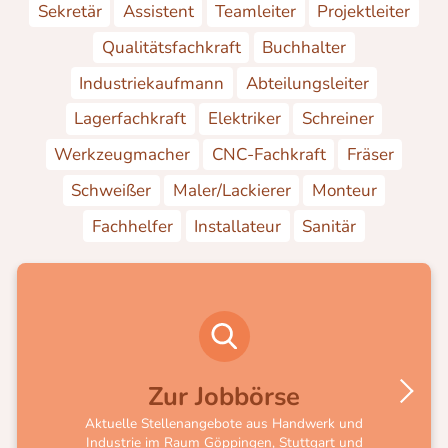
Sekretär
Assistent
Teamleiter
Projektleiter
Qualitätsfachkraft
Buchhalter
Industriekaufmann
Abteilungsleiter
Lagerfachkraft
Elektriker
Schreiner
Werkzeugmacher
CNC-Fachkraft
Fräser
Schweißer
Maler/Lackierer
Monteur
Fachhelfer
Installateur
Sanitär
Zur Jobbörse
Aktuelle Stellenangebote aus Handwerk und
Industrie im Raum Göppingen, Stuttgart und