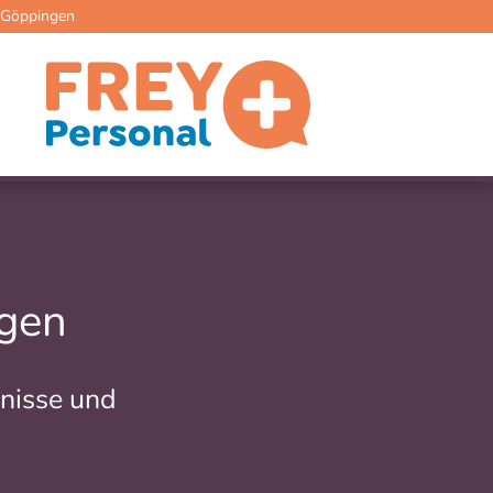
s Göppingen
gen
bnisse und